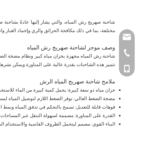
شاحنة صهريج رش المياه، والتي يشار إليها عادةً بشاحنة
مختلفة، بما في ذلك مكافحة الحرائق والري وإخماد الغبار واس
info@cs-vehicle.
وصف موجز لشاحنة صهريج رش المياه
+86-27-59323486
شاحنة رش المياه مجهزة بخزان مياه كبير ونظام مضخة الضغط 
تتميز هذه الشاحنات بقدرة عالية على المناورة ويمكن نشرها
ملامح شاحنة صهريج المياه الرش
خزان مياه ذو سعة كبيرة: يحمل كمية كبيرة من الماء للاستخدا
مضخة الضغط العالي: توفر الضغط اللازم لتوصيل المياه لمسا
فوهات قابلة للتعديل: تسمح بالتحكم في تدفق المياه ونمط ا
القدرة على المناورة: مصممة لسهولة التنقل عبر المساحات 
البناء القوي: مصمم ليتحمل الظروف القاسية والاستخدام ال