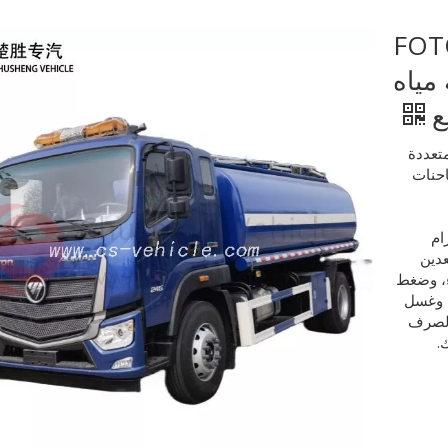
FOTON 
مياه
ع
تعددة
احنات
ام
عدين
ء، وضغط
، وغسل
والصرف
.