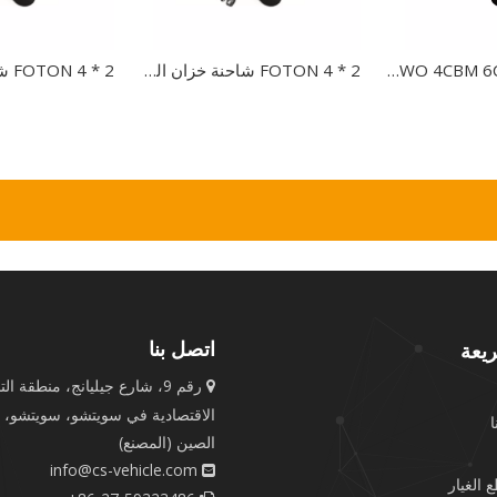
ساينو تراك HOWO 4CBM 6CBM شاحنة القمامة الضاغطة شاحنة القمامة الصغيرة
FOTON 4 * 2 شاحنة خزان المياه مع شاحنة الرش لشاحنة صهريج تنظيف الشوارع
اتصل بنا
يعة
رقم 9، شارع جيليانج، منطقة الت

الاقتصادية في سويتشو، سويتشو، 
الصين (المصنع)
info@cs-vehicle.com

 الغيار