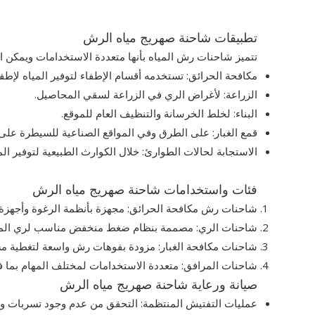
تطبيقات شاحنة صهريج مياه الرش
تتميز شاحنات رش المياه بأنها متعددة الاستخدامات ويمكن 
مكافحة الحرائق: تستخدمه أقسام الإطفاء لتوفير المياه لإطفا
الزراعة: لأغراض الري في الزراعة لسقي المحاصيل.
البناء: لخلط الخرسانة والتنظيف العام للموقع.
قمع الغبار: على الطرق وفي المواقع الصناعية للسيطرة على ا
الاستجابة لحالات الطوارئ: خلال الكوارث الطبيعية لتوفير 
فئات واستخدامات شاحنة صهريج مياه الرش
شاحنات رش مكافحة الحرائق: مجهزة بأنظمة الرغوة وأجهزة مر
شاحنات الري: مصممة بنظام ضغط منخفض مناسب لري الم
شاحنات مكافحة الغبار: مزودة بفوهات رش واسعة لتغطية مسا
شاحنات المرافق: متعددة الاستخدامات لمختلف المهام بما 
صيانة ورعاية شاحنة صهريج مياه الرش
عمليات التفتيش المنتظمة: التحقق من عدم وجود تسربات وتآك