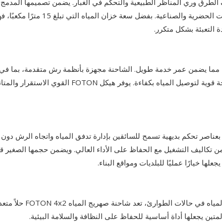
ممتازة على المناورة، مما يجعلها مثالية للاستخدام في البيئات الحضرية والصناعية. بفضل سعة خزا
 التعبئة بشكل متكرر.
كل، مما يضمن عمر خدمة طويل. الشاحنة مجهزة بأنظمة رش متقدمة، بما في
الفوهات الأمامية والخلفية، وأنماط رش قابلة للتعديل، ومضخة قوية لتوصيل المياه بكفاءة. يوفر هيكل OTON
بعناصر تحكم بديهية تسمح للسائقين بإدارة تدفق المياه واتجاه الرش دون ع
ل من تكاليف التشغيل مع الحفاظ على الأداء العالي. ويضمن حجمها الصغير ق
ا خيارًا عمليًا للبلديات ومواقع البناء.
من تنظيف الطرق وإخماد الغبار إلى الري الزراعي وتوصيل المياه في حالات الطوارئ، تعد شاحنة صهريج المياه 2
تين يجعلها أداة أساسية للحفاظ على النظافة والسلامة البيئية.