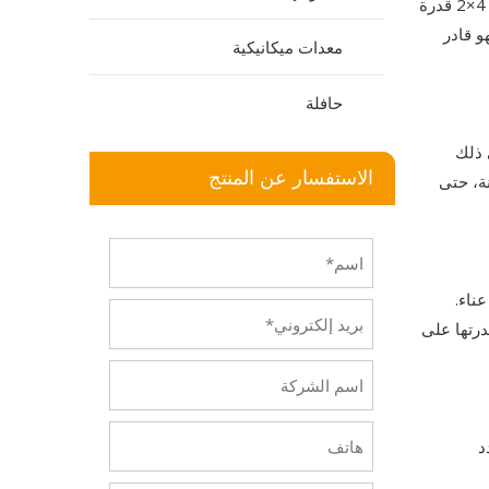
تم تصميم شاحنة صهريج المياه FOTON 4x2 15m³ لتنظيف الطرق وري المناظر الطبيعية والتحكم في الغبار. يضمن تصميمها المدمج 4×2 قدرة
ن المياه التي تبلغ 15 مترًا مكعبًا، فهو قادر
معدات ميكانيكية
حافلة
 ذلك
الاستفسار عن المنتج
F القوي الاستقرار والمتانة، حتى
ناء.
درتها على
FOTON 4x حلاً متعدد