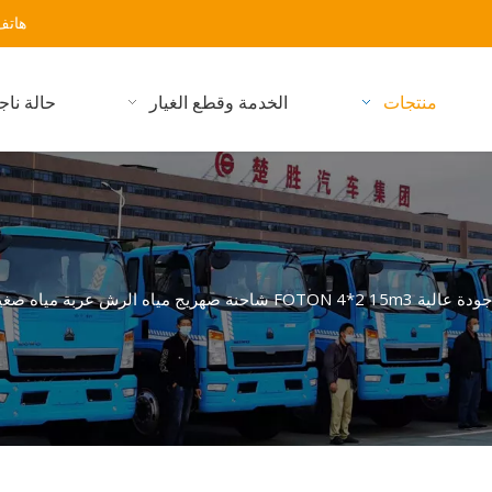
هاتف: 59323486-27-86+ البر
منتجات
الخدمة وقطع الغيار
حالة ناج
جودة عالية FOTON 4*2 15m3 شاحنة صهريج مياه الرش عربة مياه صغيرة لتنظيف الطرق للبيع