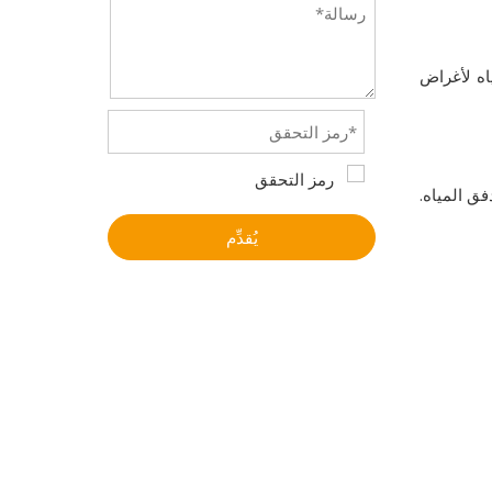
اه لأغراض
ق المياه.
يُقدِّم