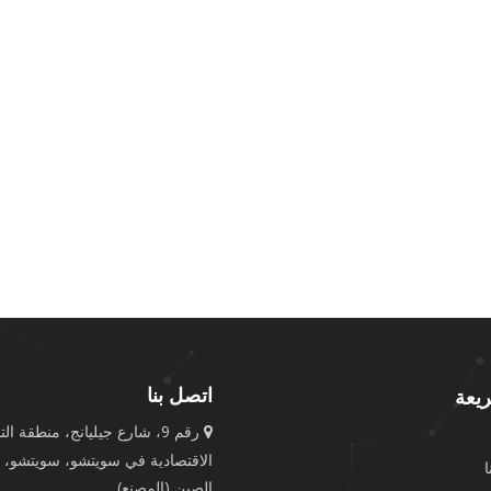
اتصل بنا
يعة
رقم 9، شارع جيليانج، منطقة الت

الاقتصادية في سويتشو، سويتشو، 
الصين (المصنع)