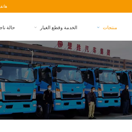
هاتف: 59323486-27-86+ البر
منتجات
الخدمة وقطع الغيار
حالة ناج