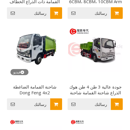
6CBM، 8CBM، 10CBM Arm
القمامة ذات الذراع الخطاف
Roll Container Swing Arm
مع وظيفة الضغط شاحنة
Skip Bin Loader
التحميل الهيدروليكية لجمع
رسالتك
رسالتك
النفايات
فيديو
جودة عالية 3 طن 4 طن هوك
شاحنة القمامة الضاغطة
الذراع شاحنة القمامة شاحنة
Dong Feng 4x2
القمامة مع حاوية النفايات
رسالتك
رسالتك