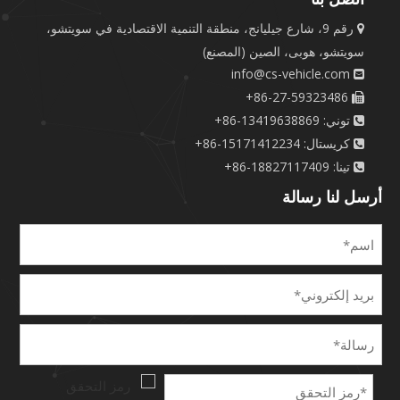
رقم 9، شارع جيليانج، منطقة التنمية الاقتصادية في سويتشو،

سويتشو، هوبى، الصين (المصنع)
info@cs-vehicle.com

86-27-59323486+

توني: 13419638869-86+

كريستال: 15171412234-86+

تينا: 18827117409-86+

أرسل لنا رسالة