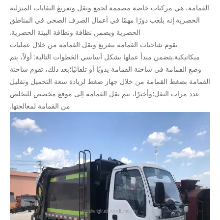
القمامة، هي مركبات خاصة مصممة لجمع ونقل وتفريغ النفايات المنزلية
الحضرية.إنه يلعب دورًا مهمًا في أعمال الصرف الصحي في المناطق
الحضرية ويضمن نظافة ونظافة البيئة الحضرية.
تقوم شاحنات القمامة بتفريغ ونقل القمامة من خلال عمليات
ميكانيكية.يتضمن مبدأ عملها بشكل أساسي الخطوات التالية: أولاً، يتم
وضع القمامة في شاحنة القمامة يدويًا أو تلقائيًا؛بعد ذلك، تقوم شاحنة
القمامة بضغط القمامة من خلال جهاز ضغط لزيادة سعة التحميل وتقليل
عدد مرات النقل؛وأخيرًا، يتم نقل القمامة إلى موقع مخصص للتخلص
من القمامة لمعالجتها.