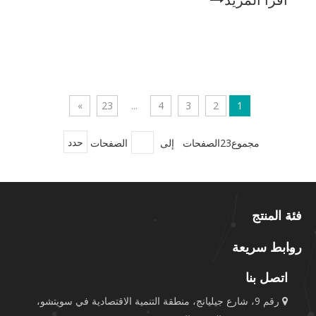
اقرأ المزيد
»
23
...
4
3
2
1
مجموع23الصفحات إلى
الصفحات
حدد
فئة المنتج
روابط سريعة
اتصل بنا
رقم 9، شارع جيليانج، منطقة التنمية الاقتصادية في سويتشو،
