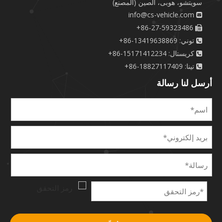
سويتشو، هوبى، الصين (المصنع)
info@cs-vehicle.com

86-27-59323486+

توني: 13419638869-86+

كريستال: 15171412234-86+

تينا: 18827117409-86+

أرسل لنا رسالة