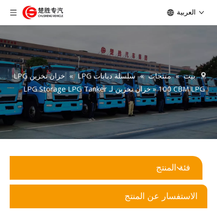
العربية
بيت
»
منتجات
»
سلسلة دبابات LPG
»
خزان تخزين LPG
100 CBM LPG خزان تخزين لـ LPG Storage LPG Tanker
»
فئة المنتج
الاستفسار عن المنتج