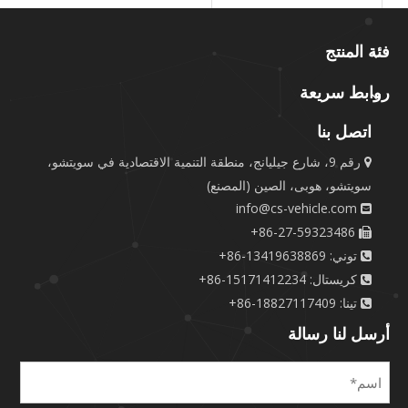
فئة المنتج
روابط سريعة
اتصل بنا
رقم 9، شارع جيليانج، منطقة التنمية الاقتصادية في سويتشو،

سويتشو، هوبى، الصين (المصنع)
info@cs-vehicle.com

86-27-59323486+

توني: 13419638869-86+

كريستال: 15171412234-86+

تينا: 18827117409-86+

أرسل لنا رسالة