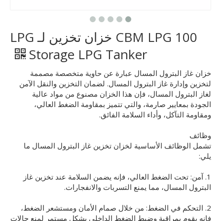
100 CBM LPG خزان تخزين لـ LPG
Storage LPG Tanker
خزان غاز البترول المسال عبارة عن حاوية متخصصة مصممة
لتخزين وإدارة غاز البترول المسال. لضمان التخزين والنقل الآمن
لغاز البترول المسال، فإن هذا الخزان مصنوع من مواد عالية
الجودة بمعايير صارمة، والتي تتميز بمقاومة الضغط العالي،
ومقاومة التآكل، وأداء السلامة الفائق.
وظائف
تشمل الوظائف الأساسية لخزان تخزين غاز البترول المسال ما
يلي:
1. آمن: تحت الضغط العالي، فإنه يضمن السلامة عند تخزين غاز
البترول المسال، مما يمنع التسربات والانفجارات.
2. التحكم في الضغط: من خلال صمام الأمان ومستشعر الضغط،
فإنه يقوم بمراقبة وضبط الضغط الداخلي بشكل مستمر لمنع حالات