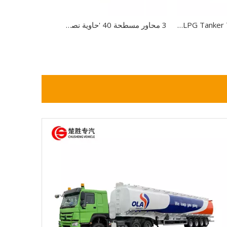
3 المحور LPG Tanker Trailer جديد LPG Tanker نصف مقطورة للبيع
3 محاور مسطحة 40 'حاوية نصف مقطورة