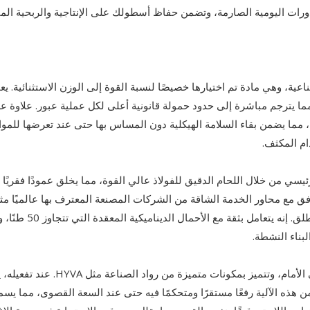
دورات اليومية الصارمة، وتضمن حفاظ أسطولك على الإنتاجية والربحية المث
ية، وهي مادة تم اختيارها خصيصًا لنسبة القوة إلى الوزن الاستثنائية. يع
ا يترجم مباشرة إلى حدود حمولة قانونية أعلى لكل عملية عبور. علاوة ع
، مما يضمن بقاء السلامة الهيكلية دون المساس بها حتى عند تعرضها للمواد
م المكثف.
ي من خلال اللحام الدقيق للفولاذ عالي القوة، مما يخلق عمودًا فقريًا صلب
أو BPW، ومدعومًا بنظام تعليق عالي التحمل، الاستقرار المطلق. إنه 
بناء النشطة.
تعتمد كفاءة التفريغ على نظام أسطوانة هيدروليكية مثبتة في الأمام، وتتميز بمكونات متميزة من روا
 تضمن هذه الآلية رفعًا مستقرًا ومتحكمًا فيه حتى عند السعة القصوى، مما يس