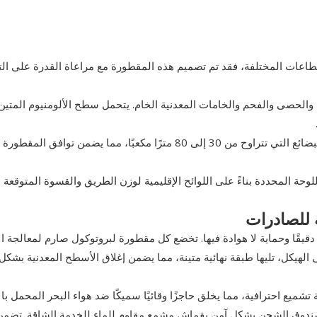
قطاعات المختلفة، فقد تم تصميم هذه المقطورة مع مراعاة القدرة على ال
والحصى والفحم والخامات المعدنية الخام. يتحمل سطح الألومنيوم المتين 
يمكن للمشغلين تحديد أحجام البضائع التي تتراوح من 30 إلى 80 مترًا مكعبًا، مما يضمن توافق 
 المحددة بناءً على اللوائح الإقليمية لوزن الطريق والقسوة المتوقعة ل
ة للصادرات
ا دقيقًا وحماية لا هوادة فيها. تخضع كل مقطورة لبروتوكول صارم لمعالجة 
 الهيكل، تليها طبقة نهائية متينة، مما يضمن إغلاق الأسطح المعدنية بشك
شميع احترافية، مما يخلق حاجزًا وقائيًا سميكًا ضد هواء البحر المحمل بال
ة وصندوق الشحن بشكل آمن بقماش مشمع مقاوم للماء للخدمة الشاقة. تضمن