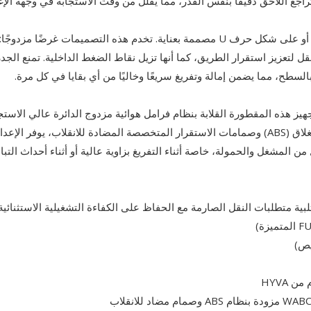
راجع اللاحق دقيقًا بنفس القدر، مما يقلل من وقت الاستجابة في وجهة الإغ
تتوفر البنية الداخلية لصندوق الشحن بأشكال مربعة مسطحة أو على شكل حرف U مصممة بعناية. تخدم هذه التصميمات غرضًا م
 لتعزيز استقرار الطريق، كما أنها تزيل نقاط الضغط الداخلية. تمنع الجد
السطح، مما يضمن إمالة وتفريغ سريعًا وخاليًا من أي بقايا في كل مرة.
تجهيز هذه المقطورة القلابة بنظام فرامل هوائية مزدوج الدائرة عالي الاستج
مدعوم بتقنية WABCO. متكامل مع نظام الفرامل المانعة للانغلاق (ABS) وصمامات الاستقرار المتخصصة المضادة للانقلاب، يوفر ا
 المشغل والحمولة، خاصة أثناء التفريغ بزاوية عالية أو أثناء أحداث التبا
ية متطلبات النقل الصارمة مع الحفاظ على الكفاءة التشغيلية الاستثنائية.
 HYVA