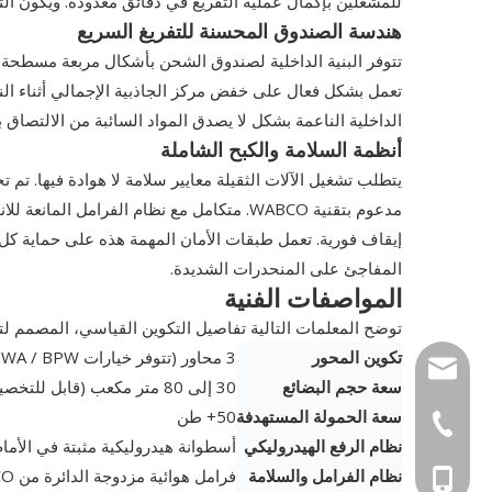
للمشغلين بإكمال عملية التفريغ في دقائق معدودة. ويكون الت
هندسة الصندوق المحسنة للتفريغ السريع
تعمل بشكل فعال على خفض مركز الجاذبية الإجمالي أثناء النقل
الداخلية الناعمة بشكل لا يصدق المواد السائبة من الالتصاق ب
أنظمة السلامة والكبح الشاملة
يتطلب تشغيل الآلات الثقيلة معايير سلامة لا هوادة فيها. تم 
إيقاف فورية. تعمل طبقات الأمان المهمة هذه على حماية كل من
المفاجئ على المنحدرات الشديدة.
المواصفات الفنية
توضح المعلمات التالية تفاصيل التكوين القياسي، المصمم لتلب
تكوين المحور
3 محاور (تتوفر خيارات FUWA / BPW المتميزة)
info@cs-vehicle.
سعة حجم البضائع
30 إلى 80 متر مكعب (قابل للتخصيص)
سعة الحمولة المستهدفة
50+ طن
+86-27-59323486
نظام الرفع الهيدروليكي
أسطوانة هيدروليكية مثبتة في الأمام من
نظام الفرامل والسلامة
فرامل هوائية مزدوجة الدائرة من WABCO مزودة بنظام ABS وصمام مضاد للانقلاب