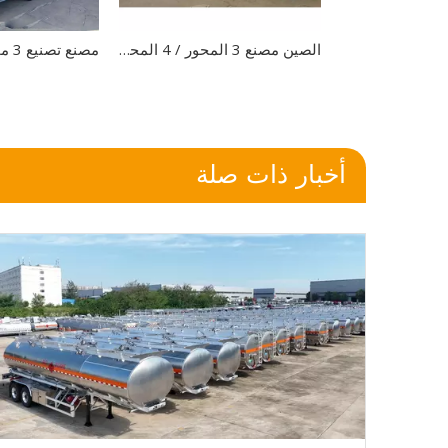
2 وحدات 2025 العلامة التجارية الجديدة سعر خاص أبيض 4 محاور U نوع التفريغ نصف مقطورة في الأسهم
الصين مصنع 3 المحور / 4 المحور / 5 المحور مقطورة منخفضة التحميل Lowbed نصف مقطورة لحمل حفارة الرافعة
أخبار ذات صلة