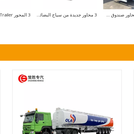
مصنع تصنيع 3 محاور صندوق شحن ستارة جانبية نصف مقطورة صندوق شاحنة فان مقطورة
3 محاور جديدة من سياج البضائع الجانبية الجدار نصف مقطورة لالتقاط اللوجستية