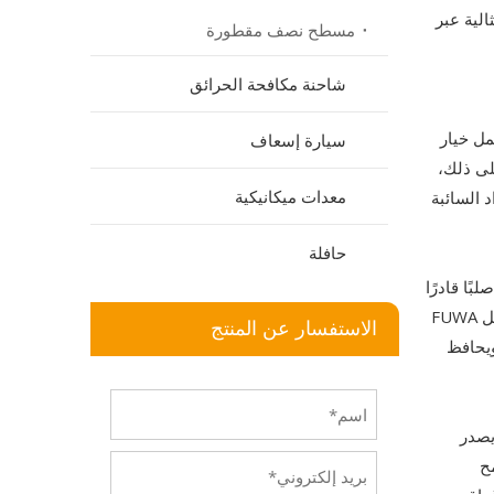
الية عبر
مسطح نصف مقطورة
شاحنة مكافحة الحرائق
مل خيار
سيارة إسعاف
لى ذلك،
معدات ميكانيكية
 السائبة
حافلة
ًا قادرًا
على امتصاص الضغط الالتوائي الشديد. يضمن الهيكل، المتوافق مع محاور الخدمة الشاقة من الشركات المصنعة المعترف بها عالميًا مثل FUWA
الاستفسار عن المنتج
يتعامل بثقة مع الأحمال الديناميكية المعقدة التي تتجاوز 50 طنًا، ويحافظ
د الصناعة مثل HYVA. عند تفعيله، يصدر
مح