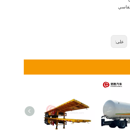
القاسي
على: