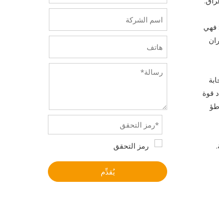
راق.
زدوجًا: فهي
ران
ابة
لإعداد قوة
طؤ
يُقدِّم