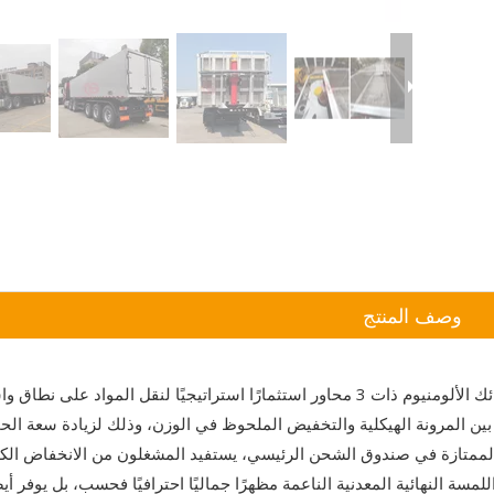
وصف المنتج
تمثل نصف المقطورة القلابة ذات الصندوق المصنوع من سبائك الألومنيوم ذات 3 محاور استثمارًا استراتيجيًا لنقل المواد على نطا
ين المرونة الهيكلية والتخفيض الملحوظ في الوزن، وذلك لزيادة سعة الح
 الممتازة في صندوق الشحن الرئيسي، يستفيد المشغلون من الانخفاض الك
 اللمسة النهائية المعدنية الناعمة مظهرًا جماليًا احترافيًا فحسب، بل يوفر أي