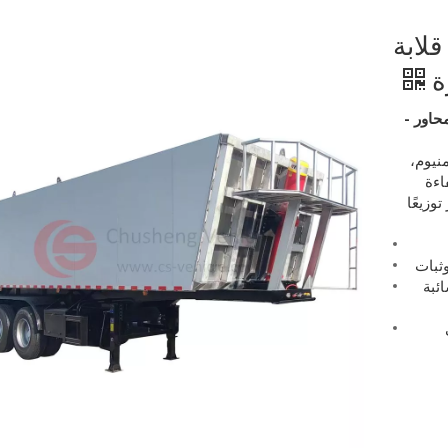
قلابة
ة
رة قلابة مصنوعة من سبائك الألومنيوم ذات 3 محاور -
منيوم،
اءة
وزيعًا
وثبات
ئبة