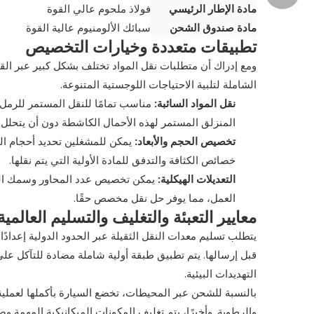
مادة الإطار الرئيسي
فولاذ ملحوم عالي القوة
مادة صندوق الشحن
سبائك الألومنيوم عالية القوة
تطبيقات متعددة وخيارات التخصيص
ومع إدراك أن متطلبات نقل المواد تختلف بشكل كبير عبر ال
الشاملة لتلبية الاحتياجات اللوجستية المتنوعة.
نقل المواد السائبة:
مناسب تمامًا للنقل المستمر للرمل 
المنزلق المستمر لهذه الأحمال الكاشطة دون أن يتحلل.
تخصيص الحجم والأبعاد:
خصائص الكثافة والتدفق للمادة الأولية التي يتم نقلها.
التعديلات الهيكلية:
يمكن تخصيص عدد المحاور وسمك اللوحة
العمل، مما يوفر حل نقل مخصص حقًا.
معايير التعبئة والتغليف والتسليم العالمي
يتطلب تسليم معدات النقل الثقيلة عبر الحدود الدولية إعدادً
قبل إرسالها. يتم تطبيق طبقة أولية شاملة مضادة للتآكل على
التهديدات البيئية.
بالنسبة للشحن عبر المحيطات، تخضع السيارة بأكملها لعملية ت
والرطوبة. وأخيرًا، يتم تغليف المكونات الميكانيكية المهم