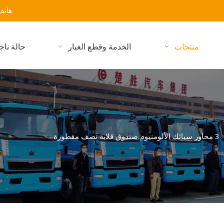
هاتف: 59323486-27-86+ البر
منتجات
الخدمة وقطع الغيار
حالة ناج
3 محاور سبائك الألومنيوم صندوق قلابة نصف مقطورة