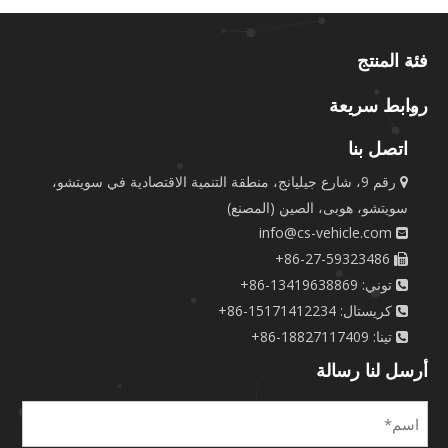
فئة المنتج
روابط سريعة
اتصل بنا
رقم 9، شارع جيليانج، منطقة التنمية الاقتصادية في سويتشو،

سويتشو، هوبى، الصين (المصنع)
info@cs-vehicle.com

86-27-59323486+

توني: 13419638869-86+

كريستال: 15171412234-86+

تينا: 18827117409-86+

أرسل لنا رسالة