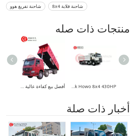
شاحنة قلابة 8x4
شاحنة تفريغ هوو
منتجات ذات صله
Isuzu 4x2 3 أطنان خفيفة الخدمة Mini Dump Truck 3 طن صغير Tipping Tipper Truck للبيع
Sinotruk Howo 8x4 430HP شاحنة تفريغ ثقيلة
أفضل بيع كفاءة عالية Howo 8*4 Dump Truck 6*4 Small Dump Truck
أخبار ذات صلة