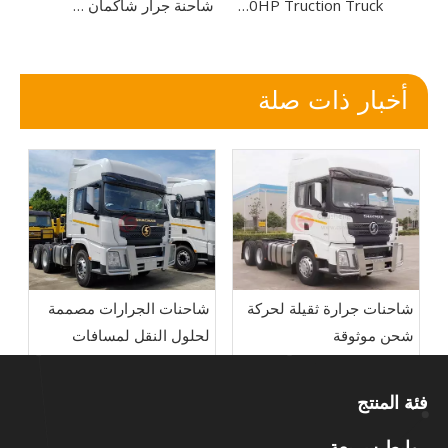
6x4 ساينو تراك HOWO شاحنة جرار 400HP شاحنة جرار
New Sinotruk Howo 6x4 Tractor Truck 430HP Truction Truck للبيع
شاحنة جرار شاكمان F3000 6 × 4 400 حصان للخدمة الشاقة
أخبار ذات صلة
شاحنات جرارة ثقيلة لحركة
شاحنات الجرارات مصممة
شحن موثوقة
لحلول النقل لمسافات
طويلة
فئة المنتج
روابط سريعة