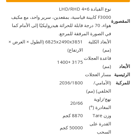
نوع القيادة 6×4 LHD/RHD
F3000 كابينة قياسية، بمقعدين، سرير واحد، مع مكيف
المقصورة
هواء، 70 درجة قابلة للحراثة هيدروليكيًا إلى الأمام كما
في الصورة المرفقة للمرجع.
الأبعاد الكلية
6825x2490x3851 (الطول × العرض ×
(مم)
الارتفاع)
قاعدة العجلات
3175 +1400
الأبعاد
(مم)
الرئيسية
مسار العجلات
للمركبة
(الأمامي/
2036/1800
الخلفي) (مم)
نهج/زاوية
20/66
المغادرة (°)
وزن Tare
8870 كجم
القدرة على
50000 كجم
السحب