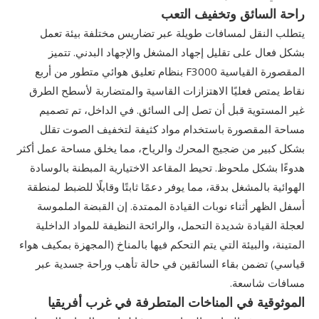
راحة السائق وتخفيف التعب
يتطلب النقل لمسافات طويلة عبر تضاريس مختلفة بيئة تعمل
بشكل فعال على تقليل إجهاد المشغل والإجهاد البدني. تتميز
المقصورة القياسية F3000 بنظام تعليق هوائي متطور من أربع
نقاط يمتص فعليًا الاهتزازات القاسية والمتضاربة لأسطح الطرق
غير المستوية قبل أن تصل إلى السائق. في الداخل، تم تصميم
مساحة المقصورة باستخدام مواد كثيفة لتخفيف الصوت تقلل
بشكل كبير من ضجيج المحرك والرياح، مما يخلق مساحة عمل أكثر
هدوءًا بشكل ملحوظ. تحيط المقاعد الاختيارية المبطنة بالوسادة
الهوائية بالمشغل بدقة، مما يوفر دعمًا ثابتًا وقابلًا للضبط لمنطقة
أسفل الظهر أثناء نوبات القيادة الممتدة. إن القبضة الملموسة
لعجلة القيادة شديدة التحمل، والرائحة النظيفة للمواد الداخلية
المتينة، والبيئة التي يتم التحكم فيها بالمناخ (المجهزة بمكيف هواء
قياسي) تضمن بقاء السائقين في حالة تأهب وراحة جسدية عبر
مسافات شاسعة.
الموثوقية في المناخات المتطرفة في غرب أفريقيا