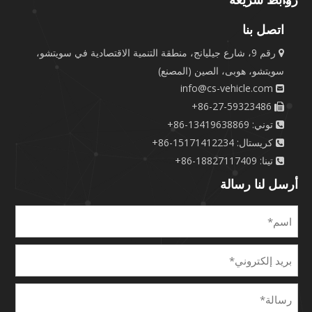
اتصل بنا
رقم 9، شارع جيليانج، منطقة التنمية الاقتصادية في سويتشو،

سويتشو، هوبى، الصين (المصنع)
info@cs-vehicle.com

86-27-59323486+

توني: 13419638869-86+

كريستال: 15171412234-86+

تينا: 18827117409-86+

أرسل لنا رسالة