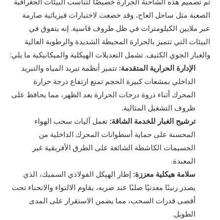
تم تصميم هذه الشاحنة الجرارة خصيصًا لتناسب البيئات الجغرافية
الصعبة مثل ساحل العاج، وقد خضعت لاختبارات فيزيائية صارمة
عبر ملايين الكيلومترات في ظل ظروف قاسية. إنه يتفوق في
البيئات التي تتميز بالحرارة المحيطة الشديدة والرطوبة العالية
والغبار الجوي الكثيف. تشمل التعديلات الهيكلية والميكانيكية ما يلي:
الإدارة الحرارية المتقدمة:
تتميز أنظمة تبريد المياه والتبريد
الداخلي بمشعات كبيرة الحجم تمنع ارتفاع درجة حرارة
المحرك أثناء ذروة درجات الحرارة بعد الظهر، مما يحافظ على
ظروف التشغيل المثالية.
ترشيح الغبار للخدمة الشاقة:
تعمل آليات سحب الهواء
المحسنة على حماية أسطوانات المحرك الداخلية من
الجسيمات الكاشطة الشائعة على الطرق الأفريقية غير
المعبدة.
سلامة هيكلية معززة:
إطار الهيكل الفولاذي السميك، الذي
يصدر رنينًا معدنيًا صلبًا عند ضربه، يقاوم الالتواء والانحناء تحت
أقصى قدرات السحب، مما يضمن الاستقرار على المدى
الطويل.