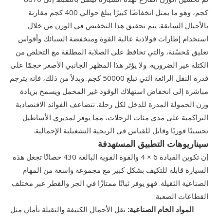
كجم، وهو ما يمثل انخفاضًا كبيرًا يبلغ حوالي 400 كجم مقارنة
بالأجيال السابقة. يتم تحقيق هذا التخفيض في الوزن من خلال
استخدام إطارات فولاذية عالية القوة ومنخفضة السبائك وأقواس
تعليق مُحسّنة، والتي تحافظ على الصلابة المطلقة مع التخلص من
الكتلة غير الضرورية. ولا يؤثر هذا المظهر الجانبي الأصغر حجمًا على
قدرة النقل الرائعة التي تبلغ 50000 كجم. وبدلاً من ذلك، فإنه يترجم
مباشرة إلى انخفاض استهلاك الوقود غير المحمل ويسمح بزيادة
وزن الحمولة المدرة للدخل لكل رحلة. تتضاعف الفوائد الاقتصادية
التراكمية على مدى مئات الرحلات، مما يوفر لمديري الأساطيل
تحسينًا فوريًا وقابل للقياس في الربحية التشغيلية الإجمالية.
سيناريوهات التطبيق المستهدفة
إن تكوين القيادة 6 × 4 والقوة القوية البالغة 430 حصانًا تجعل هذه
السيارة قابلة للتكيف بشكل كبير مع مجموعة واسعة من المهام
الصناعية الثقيلة. فهو يوفر ثباتًا ممتازًا في الجر والقطر عبر مختلف
القطاعات الصعبة:
المواد الخام الصناعية:
نقل الأحمال الكثيفة والثقيلة بأمان مثل