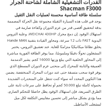
القدرات التشغيلية الشاملة لشاحنة الجرار
Shacman F3000
سلسلة طاقة أساسية محسنة لعمليات النقل الثقيل
يوجد في قلب هذه السيارة الثقيلة مجموعة نقل الحركة المصممة
بدقة لتحقيق أقصى قدر من عزم الدوران وكفاءة صارمة في
استهلاك الوقود. إن دمج محرك WEICHAI 430HP، وعلبة التروس
اليدوية FAST ذات 12 سرعة، ومحاور القيادة بتقنية Hande MAN
يخلق نظامًا ميكانيكيًا متزامنًا للغاية. عند تعشيق التروس، يختبر
المشغلون تحولًا دقيقًا وملموسًا، مما يوفر الطاقة الفورية مباشرة
إلى المحاور الخلفية التي يبلغ وزنها 16000 كجم. يشير الدمدمة
العميقة والثابتة للمحرك إلى منحنى عزم الدوران المسطح الذي
يوفر قوة سحب متسقة حتى عند دورات المحرك المنخفضة. يضمن
هذا التكوين المحدد أنه سواء كنت تتنقل على المنحدرات الشديدة
بحمولة كاملة تبلغ 50.000 كجم أو تحافظ على سرعات ثابتة على
الطرق السريعة، فإن استهلاك الوقود يظل خاضعًا للتحكم الصارم،
مما يؤدي بشكل مباشر إلى تحسين مقاييس التكلفة لكل ميل
لمشغلي الأساطيل.