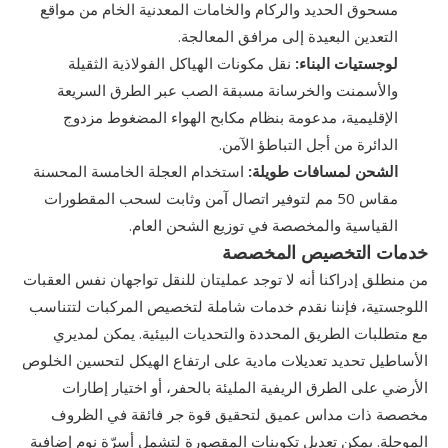
مسحوق الحديد والركام والخامات المعدنية الخام من مواقع
التعدين البعيدة إلى مرافق المعالجة.
لوجستيات البناء:
نقل مكونات الهياكل الفولاذية الثقيلة
والأسمنت والخرسانة مسبقة الصب عبر الطرق السريعة
الإقليمية، مدعومة بنظام مكابح الهواء المضغوط مزدوج
الدائرة من أجل التباطؤ الآمن.
الشحن لمسافات طويلة:
استخدام العجلة الخامسة المحسنة
مقاس 50 مم لتوفير اتصال آمن وثابت لسحب المقطورات
القياسية والمخصصة في توزيع الشحن العام.
خدمات التخصيص المخصصة
من منطلق إدراكنا أنه لا توجد عمليتان للنقل تواجهان نفس العقبات
اللوجستية، فإننا نقدم خدمات شاملة لتخصيص المركبات لتتناسب
مع متطلبات الطريق المحددة والتحديات البيئية. يمكن لمديري
الأساطيل تحديد تعديلات مادية على ارتفاع الهيكل لتحسين الخلوص
الأرضي على الطرق الريفية المليئة بالحفر، أو اختيار إطارات
مخصصة ذات مداس عميق لتحقيق قوة جر فائقة في الظروف
الموحلة. يمكن تعديل تكوينات المقصورة لتشمل أسرّة نوم إضافية