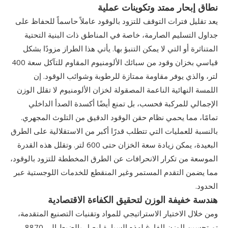
نطاق إبحار ممتد وتكوينات عملية
يعد تقليل فترات التوقف للتزود بالوقود عاملاً حاسماً للحفاظ على
جداول التسليم الصارمة، خاصة في المناطق ذات البنية التحتية
المتناثرة أو التي لا يمكن التنبؤ بها. يأتي هذا الطراز مزودًا بشكل
قياسي بخزان وقود من سبائك الألومنيوم المقاوم للتآكل سعة 400
لتر، والذي يوفر مقاومة ممتازة للرطوبة وشوائب الوقود. إن
اللمسة النهائية الناعمة المصقولة لخزان الألومنيوم لا تقلل الوزن
الإجمالي للمركبة فحسب، بل تمنع أيضًا أكسدة الصدأ الداخلي
تمامًا، مما يحمي نظام حقن الوقود الدقيق من التلوث المجهري.
بالنسبة للعمليات التي تتطلب قدرًا أكبر من الاستقلالية على الطرق
البعيدة، يمكن زيادة سعة الخزان حتى 600 لتر. وتقلل هذه القدرة
الموسعة من تكرار الانحرافات عن الطرق المخططة للتزود بالوقود،
مما يضمن التقدم المستمر وغير المنقطع للخدمات اللوجستية عبر
الحدود.
هندسة خفيفة الوزن لتحقيق الكفاءة الاقتصادية
ومن خلال الاختيار الاستراتيجي للمواد وتقنيات التصنيع المتقدمة،
تم تحسين الوزن الفارغ لهذه السيارة ليصل بالضبط إلى 8870