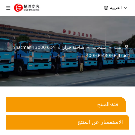
العربية
بيت
»
منتجات
»
شاحنة جرار
»
Shacman F3000 6x4
400HP 430HP Truct
فئة المنتج
الاستفسار عن المنتج