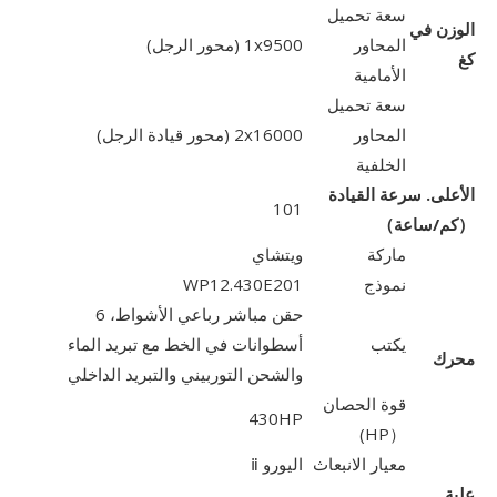
سعة تحميل
الوزن في
المحاور
1x9500 (محور الرجل)
كغ
الأمامية
سعة تحميل
المحاور
2x16000 (محور قيادة الرجل)
الخلفية
الأعلى. سرعة القيادة
101
（كم/ساعة）
ماركة
ويتشاي
نموذج
WP12.430E201
حقن مباشر رباعي الأشواط، 6
يكتب
أسطوانات في الخط مع تبريد الماء
محرك
والشحن التوربيني والتبريد الداخلي
قوة الحصان
430HP
（HP)
معيار الانبعاث
اليورو ⅱ
علبة