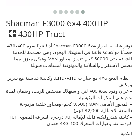
Shacman F3000 6x4 400HP
430HP Truct
توفر شاحنة الجرار Shacman F3000 6x4 أداءً قويًا بقوة 400-430
حصانًا مع كفاءة فائقة في استهلاك الوقود، وهي مصممة للخدمة
الشاقة حتى 50000 كجم. تتميز بمحاور MAN وهيكل معزز، مما
يضمن الاستقرار والسلامة والموثوقية لمسافات طويلة.
- نظام الدفع 6×4 مع خيارات LHD/RHD، وكابينة قياسية مع سرير
ومكيف
- خزان وقود سعة 400 لتر، واستهلاك منخفض للزيت، وضمان لمدة
عام على المكونات الرئيسية
- المحور الأمامي MAN (9,500 كجم) ومحاور خلفية مزدوجة
(السعة الإجمالية 32,000 كجم)
- كابينة هيدروليكية قابلة للإمالة (70 درجة)، السرعة القصوى 101
كم/ساعة، وخيارات المحرك 400-430 حصان
الكمية: